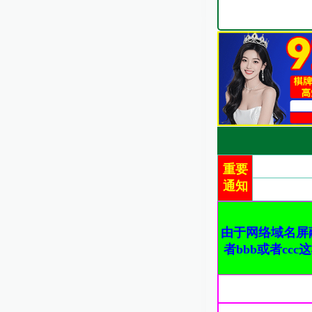
重要
通知
由于网络域名屏
者bbb或者c