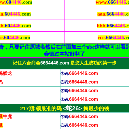
w.
60
4446
.com
www.
666
4446
.
a.
60
4446
.com
aaa.
666
4446
.
b.
60
4446
.com
bbb.
666
4446
.
c.
60
4446
.com
ccc.
666
4446
.
告，只要记住原域名然后在前面加三个abc这样就可以看
会错过本站好料了
记住六合商会
6664446.com
是您人生成功的第一步
鸡猴龙
6664446.com
⑦码:
鸡
6664446.com
⑤码:
6664446.com
③码:
6664446.com
①码:
蛇26
217期:领最准的码
<
>
掏最少的钱
鼠
牛虎
6664446.com
⑦码:
鼠
6664446.com
⑤码: