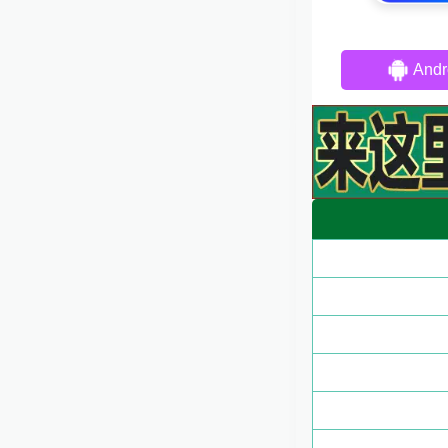
大家放心投注！
And
访问官网