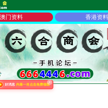
澳门资料
香港资
×
好消息
内幕一肖点击免费领取