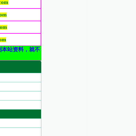
com
com
com
com
到本站资料，就不