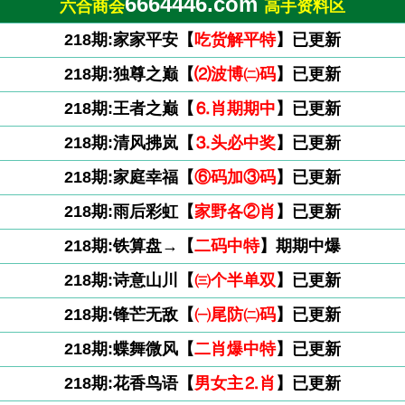
6664446.com
六合商会
高手资料区
218期:家家平安【
吃货解平特
】已更新
218期:独尊之巅【
⑵波博㈡码
】已更新
218期:王者之巅【
⒍肖期期中
】已更新
218期:清风拂岚【
⒊头必中奖
】已更新
218期:家庭幸福【
⑥码加③码
】已更新
218期:雨后彩虹【
家野各②肖
】已更新
218期:铁算盘→【
二码中特
】期期中爆
218期:诗意山川【
㈢个半单双
】已更新
218期:锋芒无敌【
㈠尾防㈡码
】已更新
218期:蝶舞微风【
二肖爆中特
】已更新
218期:花香鸟语【
男女主⒉肖
】已更新