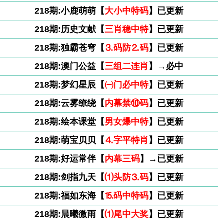
218期:小鹿萌萌【
大小中特码
】已更新
218期:历史文献【
三肖稳中特
】已更新
218期:独霸苍穹【
⒊码防⒉码
】已更新
218期:澳门公益【
三组二连肖
】→必中
218期:梦幻星辰【
㈠门必中特
】已更新
218期:云雾缭绕【
内幕禁⑩码
】已更新
218期:绘本课堂【
男女爆中特
】已更新
218期:萌宝贝贝【
⒋字平特肖
】已更新
218期:好运常伴【
内幕三码
】→已更新
218期:剑指九天【
⑴头防⒊码
】已更新
218期:福如东海【
⒖码中特码
】已更新
218期:晨曦微雨【
⑴尾中大奖
】已更新