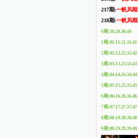
217期:
一帆风顺
218期:
一帆风顺
0尾:10.20.30.40
1尾:01.11.21.31.41
2尾:02.12.22.32.42
3尾:03.13.23.33.43
4尾:04.14.24.34.44
5尾:05.15.25.35.45
6尾:06.16.26.36.46
7尾:07.17.27.37.47
8尾:08.18.28.38.48
9尾:09.19.29.39.49