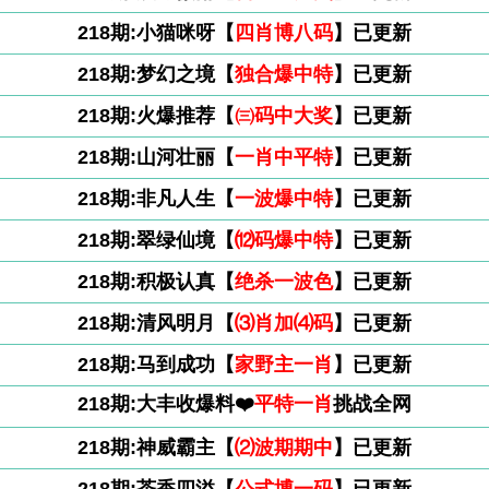
218期:小猫咪呀【
四肖博八码
】已更新
218期:梦幻之境【
独合爆中特
】已更新
218期:火爆推荐【
㈢码中大奖
】已更新
218期:山河壮丽【
一肖中平特
】已更新
218期:非凡人生【
一波爆中特
】已更新
218期:翠绿仙境【
⑿码爆中特
】已更新
218期:积极认真【
绝杀一波色
】已更新
218期:清风明月【
⑶肖加⑷码
】已更新
218期:马到成功【
家野主一肖
】已更新
218期:大丰收爆料❤️
平特一肖
挑战全网
218期:神威霸主【
⑵波期期中
】已更新