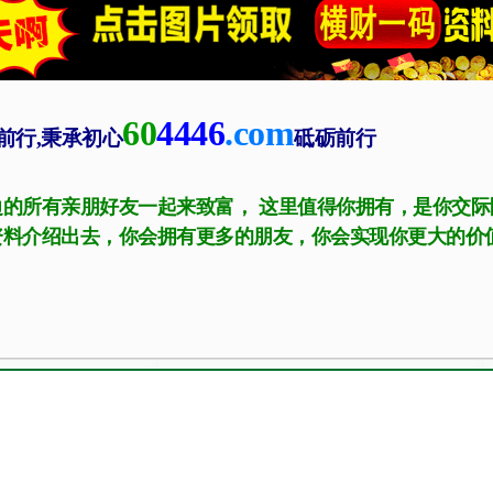
60
4446
.com
前行
,
秉承初心
砥砺前行
边的所有亲朋好友一起来致富， 这里值得你拥有，是你交际
资料介绍出去，你会拥有更多的朋友，你会实现你更大的价