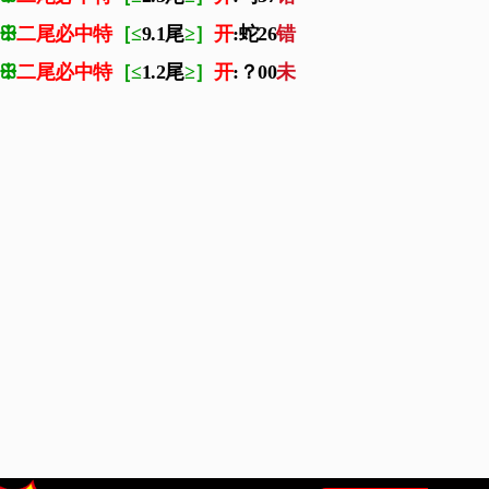
ꕥ
二尾必中特
［≤
9.1尾
≥］
开
:蛇26
错
ꕥ
二尾必中特
［≤
1.2尾
≥］
开
:？00
未