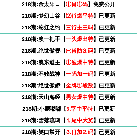
218期:金太阳→【
①肖①码
】免费公开
218期:梦幻山谷【
⑵肖爆平特
】已更新
218期:彩虹之约【
三行主三码
】已更新
218期:澳一把手【
一头爆出特
】已更新
218期:绝世傲视【
㈠肖防⒊码
】已更新
218期:澳东道主【
①波爆中特
】已更新
218期:不败战神【
一码加一码
】已更新
218期:绝世傲娇【
金牌①段数
】已更新
218期:天山海经【
男女爆中特
】已更新
218期:小鹿嘟嘟【
5.字中平特
】已更新
218期:雪落琉璃【
⒈尾中大奖
】已更新
218期:笑口常开【
⒊肖加⒉码
】已更新