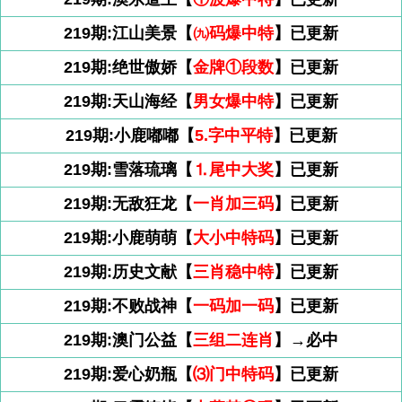
219期:江山美景【
㈨码爆中特
】已更新
219期:绝世傲娇【
金牌①段数
】已更新
219期:天山海经【
男女爆中特
】已更新
219期:小鹿嘟嘟【
5.字中平特
】已更新
219期:雪落琉璃【
⒈尾中大奖
】已更新
219期:无敌狂龙【
一肖加三码
】已更新
219期:小鹿萌萌【
大小中特码
】已更新
219期:历史文献【
三肖稳中特
】已更新
219期:不败战神【
一码加一码
】已更新
219期:澳门公益【
三组二连肖
】→必中
219期:爱心奶瓶【
⑶门中特码
】已更新