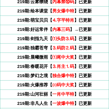
219期:云雾缭绕【
内幕禁⑩码
】已更新
219期:绘本课堂【
男女爆中特
】已更新
219期:萌宝贝贝【
⒋字平特肖
】已更新
219期:好运常伴【
内幕三码
】→已更新
219期:剑指九天【
⑴头防⒊码
】已更新
219期:独霸苍穹【
⒊码防⒉码
】已更新
219期:晨曦微雨【
⑴尾中大奖
】已更新
219期:春暖花开【
⒊肖主⒈码
】已更新
219期:梦幻之境【
独合爆中特
】已更新
219期:火爆推荐【
㈢码中大奖
】已更新
219期:山河壮丽【
一肖中平特
】已更新
219期:非凡人生【
一波爆中特
】已更新