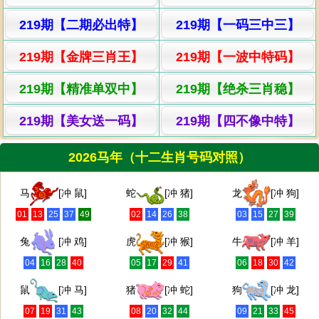
219期【二期必出特】
219期【一码三中三】
219期【金牌三肖王】
219期【一波中特码】
219期【精准单双中】
219期【绝杀三肖稳】
219期【美女送一码】
219期【四不像中特】
2026马年（十二生肖号码对照）
马
[冲 鼠]
蛇
[冲 猪]
龙
[冲 狗]
01
13
25
37
49
02
14
26
38
03
15
27
39
兔
[冲 鸡]
虎
[冲 猴]
牛
[冲 羊]
04
16
28
40
05
17
29
41
06
18
30
42
鼠
[冲 马]
猪
[冲 蛇]
狗
[冲 龙]
07
19
31
43
08
20
32
44
09
21
33
45