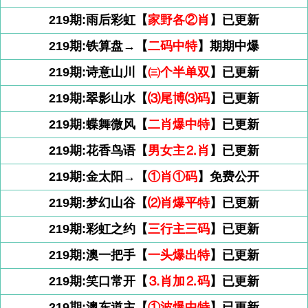
219期:雨后彩虹【
家野各②肖
】已更新
219期:铁算盘→【
二码中特
】期期中爆
219期:诗意山川【
㈢个半单双
】已更新
219期:翠影山水【
⑶尾博⑶码
】已更新
219期:蝶舞微风【
二肖爆中特
】已更新
219期:花香鸟语【
男女主⒉肖
】已更新
219期:金太阳→【
①肖①码
】免费公开
219期:梦幻山谷【
⑵肖爆平特
】已更新
219期:彩虹之约【
三行主三码
】已更新
219期:澳一把手【
一头爆出特
】已更新
219期:笑口常开【
⒊肖加⒉码
】已更新
219期:澳东道主【
①波爆中特
】已更新