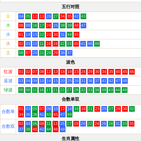
五行对照
金
04
05
12
13
26
27
34
35
42
43
木
08
09
16
17
24
25
38
39
46
47
水
01
14
15
22
23
30
31
44
45
火
02
03
10
11
18
19
32
33
40
41
48
49
土
06
07
20
21
28
29
36
37
波色
红波
01
02
07
08
12
13
18
19
23
24
29
30
34
35
40
45
46
蓝波
03
04
09
10
14
15
20
25
26
31
36
37
41
42
47
48
绿波
05
06
11
16
17
21
22
27
28
32
33
38
39
43
44
49
合数单双
01
03
05
07
09
10
12
14
16
18
21
23
25
27
29
30
32
合数单
34
36
38
41
43
45
47
49
02
04
06
08
11
13
15
17
19
20
22
24
26
28
31
33
35
合数双
37
39
40
42
44
46
48
生肖属性