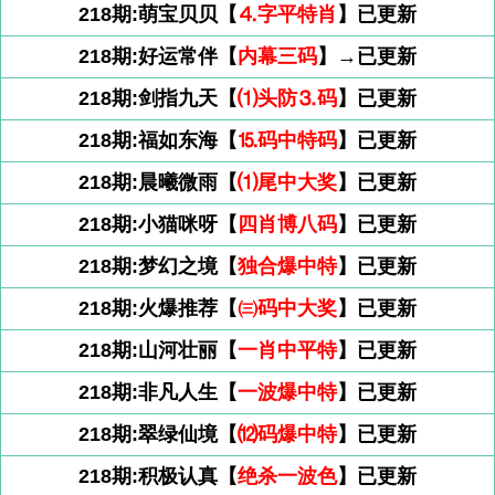
218期:萌宝贝贝【
⒋字平特肖
】已更新
218期:好运常伴【
内幕三码
】→已更新
218期:剑指九天【
⑴头防⒊码
】已更新
218期:福如东海【
⒖码中特码
】已更新
218期:晨曦微雨【
⑴尾中大奖
】已更新
218期:小猫咪呀【
四肖博八码
】已更新
218期:梦幻之境【
独合爆中特
】已更新
218期:火爆推荐【
㈢码中大奖
】已更新
218期:山河壮丽【
一肖中平特
】已更新
218期:非凡人生【
一波爆中特
】已更新
218期:翠绿仙境【
⑿码爆中特
】已更新
218期:积极认真【
绝杀一波色
】已更新