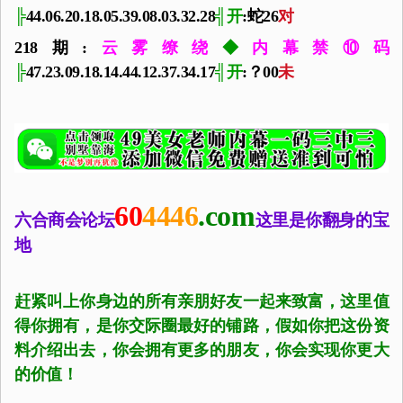
╠
44.06.20.18.05.39.08.03.32.28
╣
开
:蛇26
对
218期:
云雾缭绕
◆
内幕禁⑩码
╠
47.23.09.18.14.44.12.37.34.17
╣
开
:？00
未
60
4446
.com
六合商会论坛
这里是你翻身的宝
地
赶紧叫上你身边的所有亲朋好友一起来致富，这里值
得你拥有，是你交际圈最好的铺路，假如你把这份资
料介绍出去，你会拥有更多的朋友，你会实现你更大
的价值！