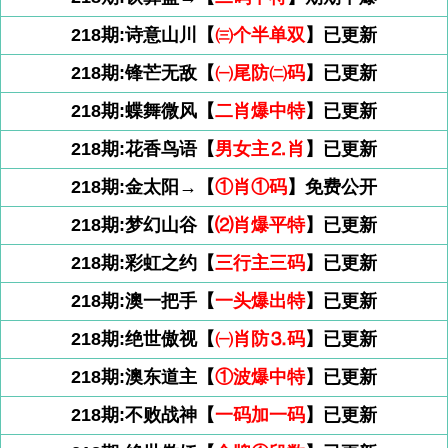
218期:诗意山川【
㈢个半单双
】已更新
218期:锋芒无敌【
㈠尾防㈡码
】已更新
218期:蝶舞微风【
二肖爆中特
】已更新
218期:花香鸟语【
男女主⒉肖
】已更新
218期:金太阳→【
①肖①码
】免费公开
218期:梦幻山谷【
⑵肖爆平特
】已更新
218期:彩虹之约【
三行主三码
】已更新
218期:澳一把手【
一头爆出特
】已更新
218期:绝世傲视【
㈠肖防⒊码
】已更新
218期:澳东道主【
①波爆中特
】已更新
218期:不败战神【
一码加一码
】已更新