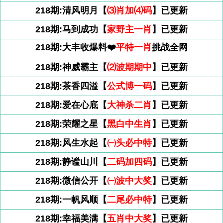
218期:清风明月【
⑶肖加⑷码
】已更新
218期:马到成功【
家野主一肖
】已更新
218期:大丰收爆料❤️
平特一肖
挑战全网
218期:神威霸主【
⑵波期期中
】已更新
218期:茶香四溢【
公式博一码
】已更新
218期:爱在心底【
大神杀二肖
】已更新
218期:荣耀之星【
黑白中生肖
】已更新
218期:风生水起【
㈠头必中特
】已更新
218期:静谧山川【
二码加四码
】已更新
218期:微信公开【
㈠波中大奖
】已更新
218期:一帆风顺【
二尾必中特
】已更新
218期:幸福美满【
五肖中大奖
】已更新