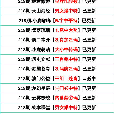
218期:绝世傲娇【
金牌①段数
】已更新
218期:天山海经【
男女爆中特
】已更新
218期:小鹿嘟嘟【
5.字中平特
】已更新
218期:雪落琉璃【
⒈尾中大奖
】已更新
218期:笑口常开【
⒊肖加⒉码
】已更新
218期:小鹿萌萌【
大小中特码
】已更新
218期:历史文献【
三肖稳中特
】已更新
218期:独霸苍穹【
⒊码防⒉码
】已更新
218期:澳门公益【
三组二连肖
】→必中
218期:梦幻星辰【
㈠门必中特
】已更新
218期:云雾缭绕【
内幕禁⑩码
】已更新
218期:绘本课堂【
男女爆中特
】已更新